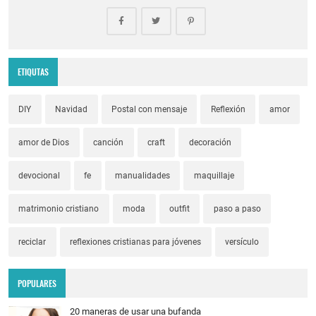
ETIQUTAS
DIY
Navidad
Postal con mensaje
Reflexión
amor
amor de Dios
canción
craft
decoración
devocional
fe
manualidades
maquillaje
matrimonio cristiano
moda
outfit
paso a paso
reciclar
reflexiones cristianas para jóvenes
versículo
POPULARES
20 maneras de usar una bufanda