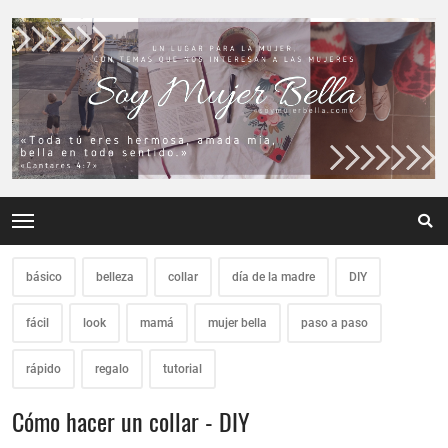
básico
belleza
collar
día de la madre
DIY
fácil
look
mamá
mujer bella
paso a paso
rápido
regalo
tutorial
Cómo hacer un collar - DIY