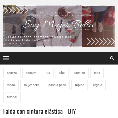
belleza
costura
DIY
fácil
fashion
look
moda
mujer bella
paso a paso
rápido
regalo
tutorial
Falda con cintura elástica - DIY