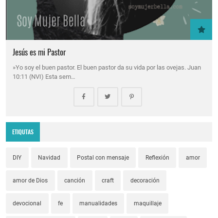
Jesús es mi Pastor
»Yo soy el buen pastor. El buen pastor da su vida por las ovejas. Juan
10:11 (NVI) Esta sem…
ETIQUTAS
DIY
Navidad
Postal con mensaje
Reflexión
amor
amor de Dios
canción
craft
decoración
devocional
fe
manualidades
maquillaje