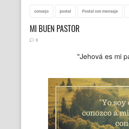
consejo
postal
Postal con mensaje
MI BUEN PASTOR
0
"Jehová es mi pa