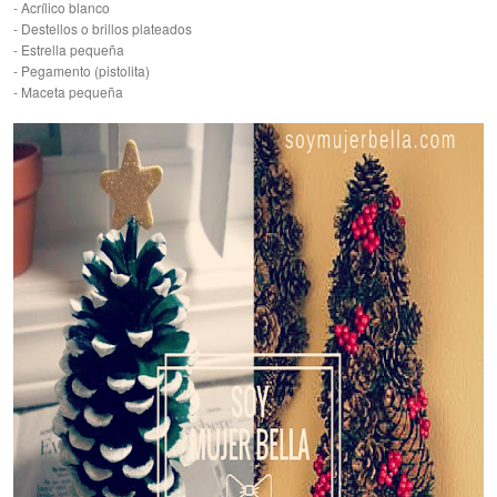
- Acrílico blanco
- Destellos o brillos plateados
- Estrella pequeña
- Pegamento (pistolita)
- Maceta pequeña