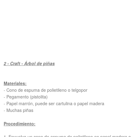
2 - Craft - Árbol de piñas
Materiales:
-
Cono de espuma de polietileno o telgopor
- P
egamento (pistolita)
- P
apel marrón, puede ser cartulina o papel madera
- Muchas piñas
Procedimiento:
1. Envuelva un cono de espuma de polietileno en papel madera o