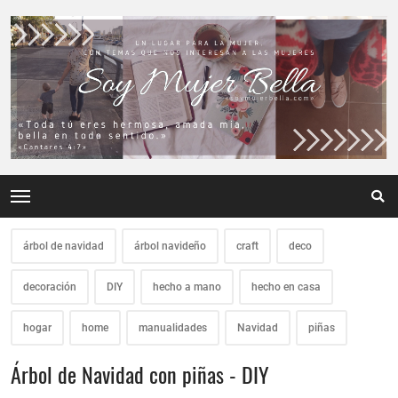
árbol de navidad
árbol navideño
craft
deco
decoración
DIY
hecho a mano
hecho en casa
hogar
home
manualidades
Navidad
piñas
Árbol de Navidad con piñas - DIY