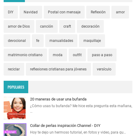
DIY
Navidad
Postal con mensaje
Reflexión
amor
amor de Dios
canción
craft
decoración
devocional
fe
manualidades
maquillaje
matrimonio cristiano
moda
outfit
paso a paso
reciclar
reflexiones cristianas para jóvenes
versículo
POPULARES
20 maneras de usar una bufanda
¿Cómo usas tu bufanda? Me hice esta pregunta esta mañana,
…
Collar de perlas inspiración Channel - DIY
Hoy te dejo un hermoso tutorial, en fotos y video, para qu…