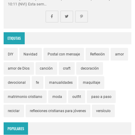
10:11 (NVI) Esta sem…
ETIQUTAS
DIY
Navidad
Postal con mensaje
Reflexión
amor
amor de Dios
canción
craft
decoración
devocional
fe
manualidades
maquillaje
matrimonio cristiano
moda
outfit
paso a paso
reciclar
reflexiones cristianas para jóvenes
versículo
POPULARES