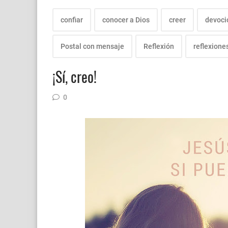
confiar
conocer a Dios
creer
devoci
Postal con mensaje
Reflexión
reflexione
¡Sí, creo!
0