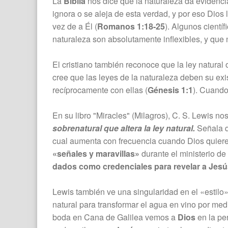
La
Biblia
nos dice que la naturaleza da evidenci
ignora o se aleja de esta verdad, y por eso Dios 
vez de a Él (
Romanos 1:18-25
). Algunos cientí
naturaleza son absolutamente inflexibles, y que 
El cristiano también reconoce que la ley natur
cree que las leyes de la naturaleza deben su ex
recíprocamente con ellas (
Génesis 1:1
). Cuand
En su libro "Miracles" (Milagros), C. S. Lewis no
sobrenatural que altera la ley natural.
Señala q
cual aumenta con frecuencia cuando Dios quiere 
«señales y maravillas»
durante el ministerio de
dados como credenciales para revelar a Jesú
Lewis también ve una singularidad en el «estilo
natural para transformar el agua en vino por med
boda en Cana de Galilea vemos a
Dios
en la pe