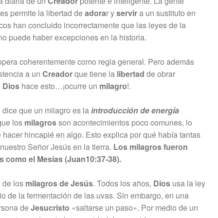
a diaria de un
Creador
potente e inteligente. La gente
les permite la libertad de
adora
r y
servir
a un sustituto en
ficos han concluido incorrectamente que las leyes de la
no puede haber excepciones en la historia.
al opera coherentemente como regla general. Pero además
istencia a un
Creador
que tiene la
libertad
de obrar
o
Dios
hace esto…¡ocurre un
milagro
!.
s dice que un milagro es la
introducción de energía
ue los
milagros
son acontecimientos poco comunes, lo
hacer hincapié en algo. Esto explica por qué había tantas
 nuestro Señor Jesús en la tierra.
Los milagros fueron
s como el Mesías (Juan10:37-38).
» de los
milagros de Jesús
. Todos los años,
Dios
usa la ley
io de la fermentación de las uvas. Sin embargo, en una
rsona de
Jesucristo
«saltarse un paso». Por medio de un