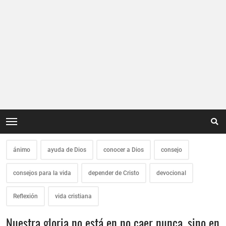
ánimo
ayuda de Dios
conocer a Dios
consejo
consejos para la vida
depender de Cristo
devocional
Reflexión
vida cristiana
Nuestra gloria no está en no caer nunca, sino en