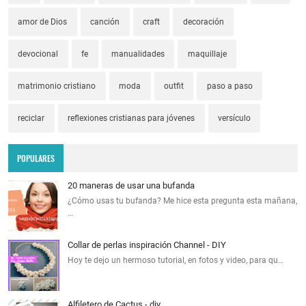
amor de Dios
canción
craft
decoración
devocional
fe
manualidades
maquillaje
matrimonio cristiano
moda
outfit
paso a paso
reciclar
reflexiones cristianas para jóvenes
versículo
POPULARES
20 maneras de usar una bufanda
¿Cómo usas tu bufanda? Me hice esta pregunta esta mañana,
…
Collar de perlas inspiración Channel - DIY
Hoy te dejo un hermoso tutorial, en fotos y video, para qu…
Alfiletero de Cactus - diy