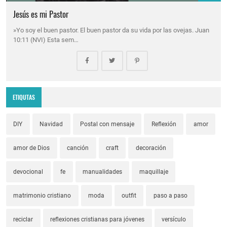
Jesús es mi Pastor
»Yo soy el buen pastor. El buen pastor da su vida por las ovejas. Juan
10:11 (NVI) Esta sem…
ETIQUTAS
DIY
Navidad
Postal con mensaje
Reflexión
amor
amor de Dios
canción
craft
decoración
devocional
fe
manualidades
maquillaje
matrimonio cristiano
moda
outfit
paso a paso
reciclar
reflexiones cristianas para jóvenes
versículo