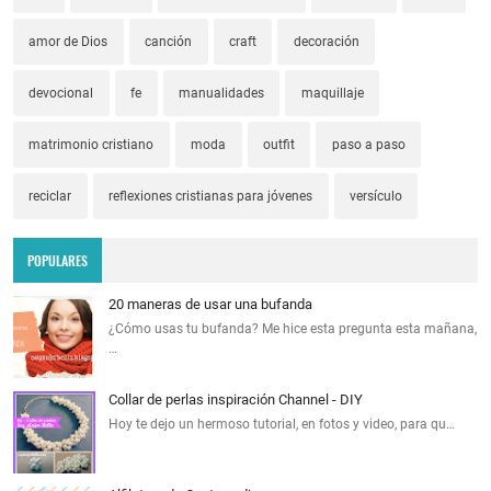
amor de Dios
canción
craft
decoración
devocional
fe
manualidades
maquillaje
matrimonio cristiano
moda
outfit
paso a paso
reciclar
reflexiones cristianas para jóvenes
versículo
POPULARES
20 maneras de usar una bufanda
¿Cómo usas tu bufanda? Me hice esta pregunta esta mañana,
…
Collar de perlas inspiración Channel - DIY
Hoy te dejo un hermoso tutorial, en fotos y video, para qu…